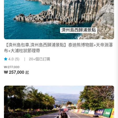
【濟州島包車,濟州島西歸浦景點】泰迪熊博物館+天帝淵瀑
布+大浦柱狀節理帶
4.0 (5) | 20+個已訂購
₩ 277,000
₩ 257,000
起