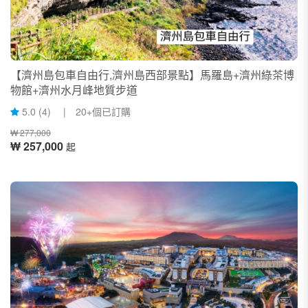
【濟州島包車自由行,濟州島西部景點】馬羅島+濟州綠茶博
物館+濟州水月峰地質步道
5.0 (4) | 20+個已訂購
₩ 277,000
₩ 257,000
起