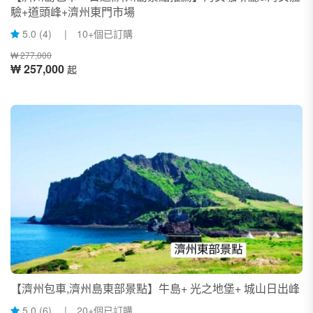
驗+道頭峰+濟州東門市場
5.0 (4) | 10+個已訂購
₩ 277,000
₩ 257,000
起
【濟州包車,濟州島東部景點】牛島+ 光之地堡+ 城山日出峰
5.0 (6) | 20+個已訂購