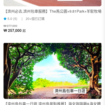
【濟州必去,濟州包車服務】The馬公園+9.81Park+羊駝牧場
5.0 (5) | 20+個已訂購
₩ 277,000
₩ 257,000
起
【濟州島包車一日遊,濟州島景點推薦】海女咖啡廳&海女體