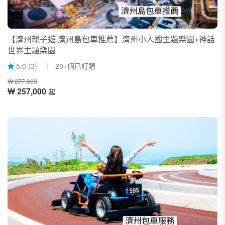
【濟州親子遊,濟州島包車推薦】濟州小人國主題樂園+神話
世界主題樂園
5.0 (3) | 20+個已訂購
₩ 277,000
₩ 257,000
起