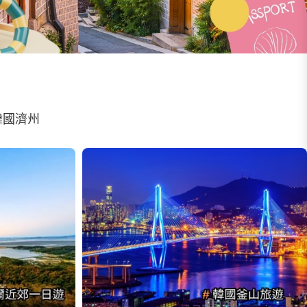
r 韓國濟州