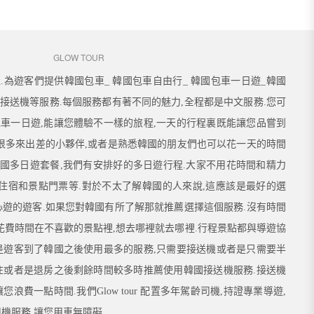
GLOW TOUR
規旅行社.為遊客們提供韓國包車_ 韓國包車自由行_ 韓國包車一日遊_韓國
國接送機等服務.每個服務都有著不同的魅力,全程都是中文服務.您可
車一日遊,能讓您體驗不一樣的旅程,一天的行程裏既能讓您品嘗到
.很多來出差的小夥伴,或者是熟悉韓國的朋友們也可以花一天的時間
 韓國多日遊套餐,我們有安排好的多日遊行程.大家不用花時間和精力
,住宿和景點門票等.對於不太了解韓國的人來說,這應該是最好的選
心遊的遊客.如果您對韓國有所了解那就推薦選擇這個服務.沒有時間
用花費時間在不喜歡的景點裡,想去哪裡就去哪裡.行程景點都與導遊協
是遊客到了韓國之後使用最多的服務,只需要接送機或者是只需要半
住或者是退房之後剩餘時間較多時推薦使用韓國接送機服務.接送機
浪費一點時間.我們Glow tour
配置多年駕齡司機,持證專業導遊,
機服務,讓您用車無障礙.