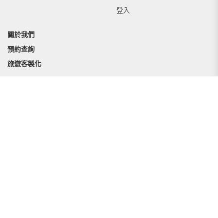
登入
關於我們
預約查詢
旅遊客製化
Line:glowtour
Whatsapp：+8210-7698-8978
Wechat：glowtour
點擊關注
Copyright © Glow tour版權所有
地址：韓國仁川廣域市富平區忠善路209號街301-306.41的一部分
公司電話：+82-010-7698-8978
在線客服服務時間: 09:00 ~ 22:00
郵箱：info_glow@baochetour.com