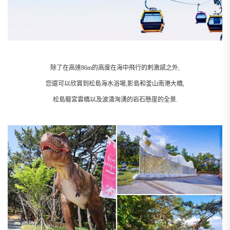
除了在高達86m的高度在海中飛行的刺激感之外,
您還可以欣賞到松島海水浴場,影島和釜山南港大橋,
松島龍宮雲橋以及波濤洶湧的岩石懸崖的全景.