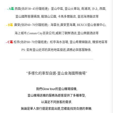
- A區
西面(估計30~45分鐘抵達) : 釜山中區, 釜山火車站, 南浦洞, 沙上, 西面,
釜山國際客運碼頭, 龍頭山公園, 卡馬多爾飯店, 皇冠海港飯店等
-
B區
廣安(估計60~70分鐘抵達) : 海雲台,廣安里海灘, BEXCO釜山會展中心,
海上城市,Centum City百貨公司,威斯汀朝鮮酒店,釜山樂園酒店等
- C區
松亭(估計60~70分鐘抵達) : 松亭海水浴場, 釜山希爾頓飯店, 機張地區等
PS: 如有釜山近郊的其他地區接送,請務必與客服聯係.
__________________________________________________________
“多樣化的車型自選-釜山金海國際機場”
我們Glow tour的釜山機場接機,
釜山機場送機的服務為遊客提供了多種車型,
以滿足不同旅客的需求.
無論是單人旅行還是家庭出遊,您都能找到合適的車輛.