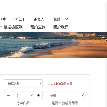
物車
註冊
登入
 濟州 接送機服務
預約查詢
關於我們
10人以上請聯絡客服
行李件數*
是否增加或升級車*