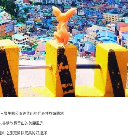
三樂生態公園等釜山的代表性旅遊勝地,
,盡情欣賞釜山的美麗風光.
釜山之旅更愉快完美的好選擇.