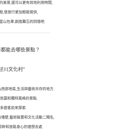
的美景,還可以更有效地利用時間,
程,使旅行更加輕鬆愉快,
釜山包車,創造難忘的回憶吧.
_________________________________
車都能去哪些景點？
甘川文化村”
西部地區,生活與藝術共存的地方.
氛圍和獨特風格的景點.
多遊客前來探索.
墻壁,藝術裝置和文化活動二聞名,
晾幹和放鬆身心的理想去處.