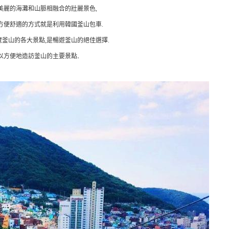
美麗的海灘和山脈相融合的壯麗景色,
方便舒適的方式就是利用韓國釜山包車.
釜山的各大景點,是暢遊釜山的絕佳選擇.
.
以方便地造訪釜山的主要景點