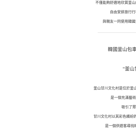
不僅能夠舒適地欣賞釜山
自由安排旅行行
與親友一同使用韓國
_________________________
韓國釜山包
“釜山
釜山甘川文化村是位於釜山
是一個充滿藝術
吸引了眾
甘川文化村以其彩色繽紛的
是一個供遊客尋找