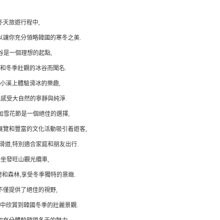
冬天旅遊行程中,
以讓你充分領略韓國的寒冬之美.
谷是一個理想的起點,
和冬季壯觀的冰谷而聞名.
小溪上體驗滑冰的樂趣,
,感受大自然的寧靜與純淨.
加雪花節是一個絕佳的選擇,
展覽和豐富的文化活動吸引着遊客,
滑道,特別適合家庭和朋友出行.
乘坐發旺山觀光纜車,
和森林,享受冬季獨特的景緻.
不僅提供了絕佳的視野,
中欣賞到韓國冬季的壯麗景觀.