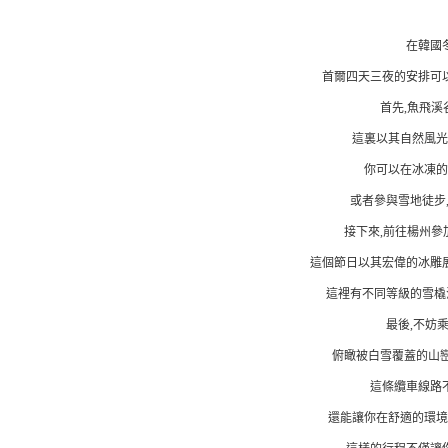
在韓國
首爾四天三夜的安排可
首先,魚飛溪
這裏以其自然風光
你可以在冰凍的
或者參與雪地徒步
接下來,前往楊州參
這個節日以其宏偉的冰雕
這裡有不同等級的雪橇
最後,不妨
俯瞰被白雪覆蓋的山巒
這條纜車線路
還能讓你在舒適的環境