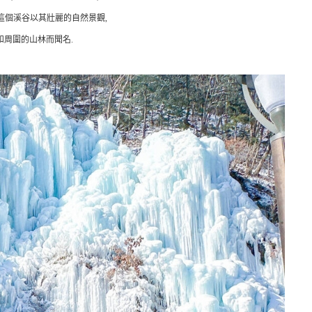
這個溪谷以其壯麗的自然景觀,
和周圍的山林而聞名.