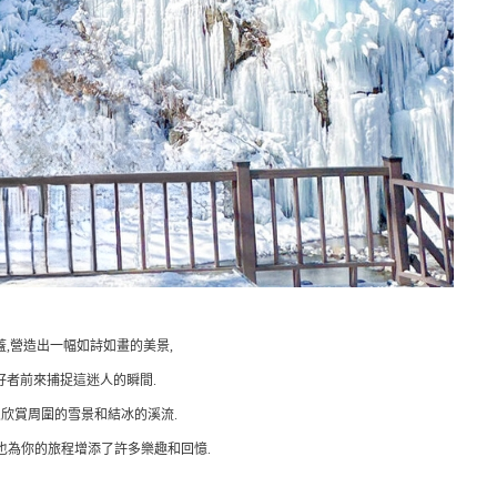
蓋,營造出一幅如詩如畫的美景,
好者前來捕捉這迷人的瞬間.
,欣賞周圍的雪景和結冰的溪流.
也為你的旅程增添了許多樂趣和回憶.