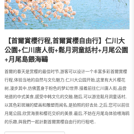
【首爾賞櫻行程,首爾賞櫻自由行】仁川大
公園+仁川唐人街+鬆月洞童話村+月尾公園
+月尾島餵海鷗
首爾的春天是赏樱的最佳时节,游客可以设计一个丰富多彩首爾賞櫻
行程,体验当地的自然与文化魅力.仁川大公园开始,这里有大片樱花
树,漫步其中,仿佛置身于粉色的梦幻世界.接着前往仁川唐人街,品尝
地道的中式美食,感受中韩文化的交融.随后,可以游览鬆月洞童话村,
以其色彩斑斓的壁画和雕塑而闻名,是拍照的好去处.之后,您可以前往
月尾公园,欣赏海景和樱花交织的美景.最后,不妨在月尾岛体验喂海鸥
的乐趣,與我們一起計劃首爾賞櫻自由行的行程吧..