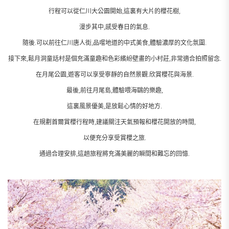
行程可以從仁川大公園開始,這裏有大片的櫻花樹,
漫步其中,感受春日的氣息.
隨後.可以前往仁川唐人街,品嚐地道的中式美食,體驗濃厚的文化氛圍.
接下來,鬆月洞童話村是個充滿童趣和色彩繽紛壁畫的小村莊,非常適合拍照留念.
在月尾公園,遊客可以享受寧靜的自然景觀.欣賞櫻花與海景.
最後,前往月尾島,體驗喂海鷗的樂趣,
這裏風景優美,是放鬆心情的好地方.
在規劃首爾賞櫻行程時,建議關注天氣預報和櫻花開放的時間,
以便充分享受賞櫻之旅.
通過合理安排,這趟旅程將充滿美麗的瞬間和難忘的回憶.