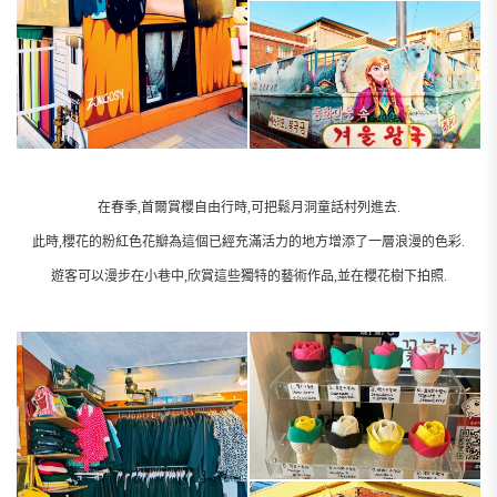
在春季,首爾賞櫻自由行時,可把鬆月洞童話村列進去.
此時,櫻花的粉紅色花瓣為這個已經充滿活力的地方增添了一層浪漫的色彩.
遊客可以漫步在小巷中,欣賞這些獨特的藝術作品,並在櫻花樹下拍照.