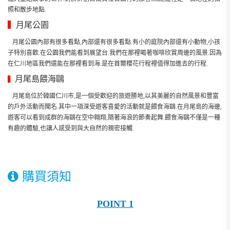
照和散步地點.
▍
月尾公園
月尾公園內部有很多看點,內部還有很多看點.有小的庭院內部還有小動物,小孩
子特別喜歡.在公園我們能看到展望台.我們在那裡喝著咖啡欣賞周邊的風景.因為
在仁川地區我們還能在那裡看到海.是在首爾櫻花行程裡值得加進去的行程.
月尾島餵海鷗
▍
月尾島位於韓國仁川市,是一個受歡迎的旅遊勝地,以其美麗的自然風景和豐富
的戶外活動而聞名.其中一項深受遊客喜愛的活動就是餵食海鷗.在月尾島的海邊,
遊客可以看到成群的海鷗在空中翱翔,隨著海浪的節奏起舞.餵食海鷗不僅是一種
有趣的體驗,也讓人感受到與大自然的親密接觸.
購買須知
POINT 1