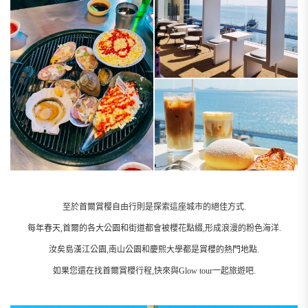
至於首爾賞樱自由行則是探索這座城市的絕佳方式.
每年春天,首爾的各大公園和街道都會被櫻花點綴,形成浪漫的粉色海洋.
汝矣島漢江公園,南山公園和慶熙大學都是賞櫻的熱門地點.
如果您還在找首爾賞櫻行程,快來與Glow tour一起旅遊吧.