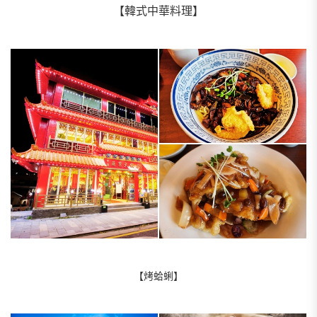
【韓式中華料理】
【烤蛤蜊】