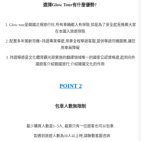
選擇Glow Tour有什麼優勢?
1. Glow tour是韓國正規旅行社.所有車輛都入有保險,但是為了安全起見推薦大家
在本國入旅遊保險.
2. 配置多年駕齡司機+持證專業導遊,用車全程華語客服,提供華語司機服務,讓您
用車無障礙.
3. 持證導遊是文化體育觀光部實施的翻譯領域唯一的國家公認資格證,起到向外
國遊客介紹韓國旅行,介紹韓國文化的作用.
POINT 2
包車人數無限制
最少購買人數是1~5人, 最算只有一位遊客也可以包車.
如遇到旅遊人數為10人以上時,請聯繫客服咨詢