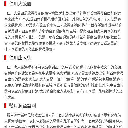
▍
仁川大公園
仁川大公園是欣賞櫻花的絕佳地點,尤其對於那些計劃在首爾賞櫻自由行的遊
客來說.每年春天,公園內的櫻花樹盛開,形成一片粉紅色的花海,吸引了大批遊客
前來觀賞.您可以漫步在公園的小徑上，欣賞滿滿的櫻花，並在湖邊享受寧靜的
自然景觀。園區內還有許多適合野餐的草坪區域，是與朋友和家人共享美好時
光的理想場所。此外，您還可以在公園週邊的咖啡館和餐廳品嚐道地的韓國美
食，為您的賞櫻之旅增添更多樂趣。為了避免人流高峰，建議平日或清晨前
往，享受更悠閒私密的賞櫻體驗。
▍
仁川唐人街
仁川唐人街這裡不僅可以品嚐到正宗的中式美食,還可以欣賞中韓文化的交融.
街道兩旁的建築多為傳統中式風格,色彩鮮豔,充滿了異國情調.對於計劃首爾賞櫻
自由行的遊客來說,仁川唐人街是一個非常值得一遊的地方.透過包車服務,遊客可
以更方便地探索這片獨特的區域,享受不受時間限制的旅行體驗.此外,包車自由行
還可以讓旅程更加舒適,尤其適合與家人或朋友一起前往,享受一段輕鬆愉快的文
化之旅.
▍
鬆月洞童話村
鬆月洞童話村位於韓國仁川，是一個充滿童話色彩的地方,吸引了眾多遊客前
來探索.這個村莊以其色彩繽紛的壁畫和雕塑而聞名,每一個角落都彷彿帶領遊人
進入童話故事的世界.對於計劃首爾賞櫻自由行的旅客來說,這裡是一個絕佳的拍