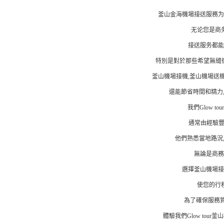
釜山金海機場接送服務为
无论您是商
接送服务都能
特別是對於那些希望無縫
釜山機場接機,釜山機場送
還能節省時間和精力
我們Glow t
通常由經驗
他們熟悉當地路況
無論是商務
選擇釜山機場接
使您的行
為了確保服務質
體驗我們Glow tou