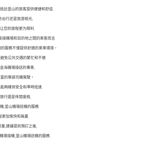
抵达釜山的旅客提供便捷和舒适.
务出行还是旅游观光,
让您的旅程更为顺利.
銜接機場和目的地之間的乘客而言
機的服務不僅提供舒適的乘車環境，
,避免公共交通的繁忙和不便.
our金海機場接送的專車,
豐富的華語司機駕駛，
,能夠確保安全和準時抵達.
旅行還是休閒度假,
機,釜山機場送機的服務
程更加愉快和無憂.
量,建議提前預訂之後,
r釜山機場接機,釜山機場送機的服務.